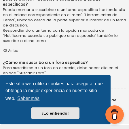
específicos?
Puede marcar o suscribirse a un tema específico haciendo clic
en el enlace correspondiente en el menú "Herramientas de
Tema", ubicado cerca de la parte superior e inferior de un tema
de discusión.
Respondiendo a un tema con la opción marcada de
"Notificarme cuando se publique una respuesta" también le
suscribe a dicho tema.
Arriba
¿Cómo me suscribo a un foro específico?
Para suscribirse a un foro en especial, debe hacer clic en el
enlace "Suscribir Foro".
Arriba
Este sitio web utiliza cookies para asegurar que
obtenga la mejor experiencia en nuestro sitio
¿Cómo borro mis suscripciones?
web.
Saber más
Para eliminar sus suscripciones, debe entrar en el Panel de
Control de Usuario y hacer clic en la opción "Organizar
suscripciones".
¡Lo entiendo!
Arriba