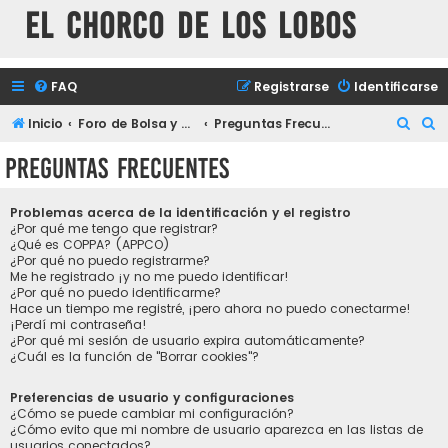
El chorco de los lobos
FAQ
Registrarse
Identificarse
B
B
Inicio
Foro de Bolsa y mercados financieros
Preguntas Frecuentes
u
u
Preguntas Frecuentes
s
s
c
c
Problemas acerca de la identificación y el registro
a
a
¿Por qué me tengo que registrar?
¿Qué es COPPA? (APPCO)
r
r
¿Por qué no puedo registrarme?
Me he registrado ¡y no me puedo identificar!
¿Por qué no puedo identificarme?
Hace un tiempo me registré, ¡pero ahora no puedo conectarme!
¡Perdí mi contraseña!
¿Por qué mi sesión de usuario expira automáticamente?
¿Cuál es la función de "Borrar cookies"?
Preferencias de usuario y configuraciones
¿Cómo se puede cambiar mi configuración?
¿Cómo evito que mi nombre de usuario aparezca en las listas de
usuarios conectados?