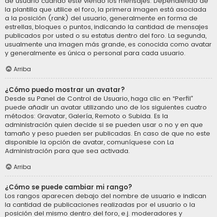
de usuario cuando esté viendo los mensajes. Dependiendo de
la plantilla que utilice el foro, la primera imagen está asociada
a la posición (rank) del usuario, generalmente en forma de
estrellas, bloques o puntos, indicando la cantidad de mensajes
publicados por usted o su estatus dentro del foro. La segunda,
usualmente una imagen más grande, es conocida como avatar
y generalmente es única o personal para cada usuario.
Arriba
¿Cómo puedo mostrar un avatar?
Desde su Panel de Control de Usuario, haga clic en “Perfil”
puede añadir un avatar utilizando uno de los siguientes cuatro
métodos: Gravatar, Galería, Remoto o Subida. Es la
administración quien decide si se pueden usar o no y en que
tamaño y peso pueden ser publicadas. En caso de que no este
disponible la opción de avatar, comuníquese con La
Administración para que sea activada.
Arriba
¿Cómo se puede cambiar mi rango?
Los rangos aparecen debajo del nombre de usuario e indican
la cantidad de publicaciones realizadas por el usuario o la
posición del mismo dentro del foro, e.j. moderadores y