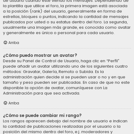
de usuario cuando esté viendo los mensajes. Dependiendo de
la plantilla que utilice el foro, la primera imagen está asociada
a la posición (rank) del usuario, generalmente en forma de
estrellas, bloques o puntos, indicando la cantidad de mensajes
publicados por usted o su estatus dentro del foro. La segunda,
usualmente una imagen más grande, es conocida como avatar
y generalmente es única o personal para cada usuario.
Arriba
¿Cómo puedo mostrar un avatar?
Desde su Panel de Control de Usuario, haga clic en “Perfil”
puede añadir un avatar utilizando uno de los siguientes cuatro
métodos: Gravatar, Galería, Remoto o Subida. Es la
administración quien decide si se pueden usar o no y en que
tamaño y peso pueden ser publicadas. En caso de que no este
disponible la opción de avatar, comuníquese con La
Administración para que sea activada.
Arriba
¿Cómo se puede cambiar mi rango?
Los rangos aparecen debajo del nombre de usuario e indican
la cantidad de publicaciones realizadas por el usuario o la
posición del mismo dentro del foro, e.j. moderadores y