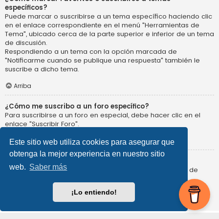
específicos?
Puede marcar o suscribirse a un tema específico haciendo clic
en el enlace correspondiente en el menú "Herramientas de
Tema", ubicado cerca de la parte superior e inferior de un tema
de discusión.
Respondiendo a un tema con la opción marcada de
"Notificarme cuando se publique una respuesta" también le
suscribe a dicho tema.
Arriba
¿Cómo me suscribo a un foro específico?
Para suscribirse a un foro en especial, debe hacer clic en el
enlace "Suscribir Foro".
Arriba
Este sitio web utiliza cookies para asegurar que
obtenga la mejor experiencia en nuestro sitio
¿Cómo borro mis suscripciones?
web.
Saber más
Para eliminar sus suscripciones, debe entrar en el Panel de
Control de Usuario y hacer clic en la opción "Organizar
suscripciones".
¡Lo entiendo!
Arriba