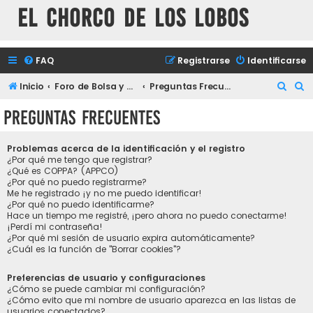
El chorco de los lobos
FAQ
Registrarse
Identificarse
B
B
Inicio
Foro de Bolsa y mercados financieros
Preguntas Frecuentes
u
u
Preguntas Frecuentes
s
s
c
c
Problemas acerca de la identificación y el registro
a
a
¿Por qué me tengo que registrar?
¿Qué es COPPA? (APPCO)
r
r
¿Por qué no puedo registrarme?
Me he registrado ¡y no me puedo identificar!
¿Por qué no puedo identificarme?
Hace un tiempo me registré, ¡pero ahora no puedo conectarme!
¡Perdí mi contraseña!
¿Por qué mi sesión de usuario expira automáticamente?
¿Cuál es la función de "Borrar cookies"?
Preferencias de usuario y configuraciones
¿Cómo se puede cambiar mi configuración?
¿Cómo evito que mi nombre de usuario aparezca en las listas de
usuarios conectados?