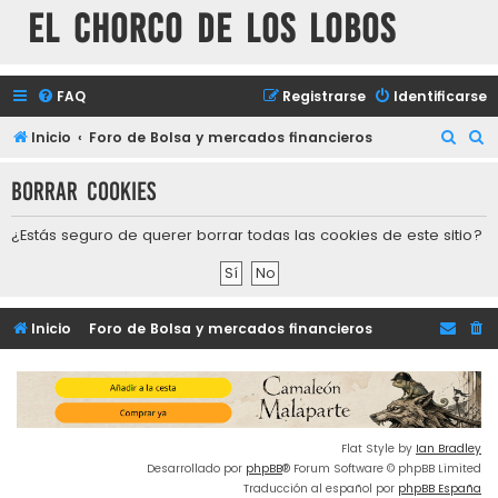
El chorco de los lobos
FAQ
Registrarse
Identificarse
B
B
Inicio
Foro de Bolsa y mercados financieros
u
u
Borrar cookies
s
s
c
c
¿Estás seguro de querer borrar todas las cookies de este sitio?
a
a
r
r
Inicio
Foro de Bolsa y mercados financieros
Flat Style by
Ian Bradley
Desarrollado por
phpBB
® Forum Software © phpBB Limited
Traducción al español por
phpBB España