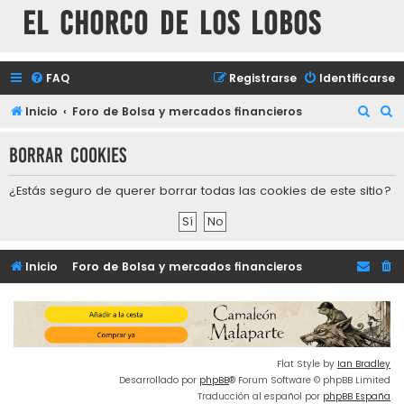
El chorco de los lobos
FAQ
Registrarse
Identificarse
B
B
Inicio
Foro de Bolsa y mercados financieros
u
u
Borrar cookies
s
s
c
c
¿Estás seguro de querer borrar todas las cookies de este sitio?
a
a
r
r
Inicio
Foro de Bolsa y mercados financieros
Flat Style by
Ian Bradley
Desarrollado por
phpBB
® Forum Software © phpBB Limited
Traducción al español por
phpBB España