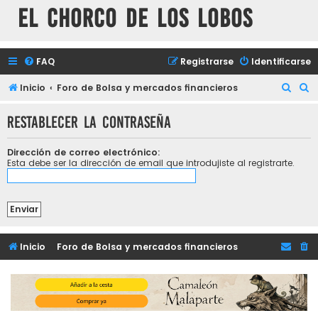
El chorco de los lobos
FAQ
Registrarse
Identificarse
B
B
Inicio
Foro de Bolsa y mercados financieros
u
u
Restablecer la contraseña
s
s
c
c
Dirección de correo electrónico:
a
a
Esta debe ser la dirección de email que introdujiste al registrarte.
r
r
Inicio
Foro de Bolsa y mercados financieros