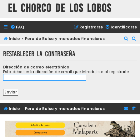
El chorco de los lobos
FAQ
Registrarse
Identificarse
B
B
Inicio
Foro de Bolsa y mercados financieros
u
u
Restablecer la contraseña
s
s
c
c
Dirección de correo electrónico:
a
a
Esta debe ser la dirección de email que introdujiste al registrarte.
r
r
Inicio
Foro de Bolsa y mercados financieros