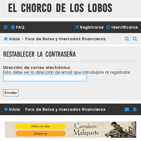
El chorco de los lobos
FAQ
Registrarse
Identificarse
B
B
Inicio
Foro de Bolsa y mercados financieros
u
u
Restablecer la contraseña
s
s
c
c
Dirección de correo electrónico:
a
a
Esta debe ser la dirección de email que introdujiste al registrarte.
r
r
Inicio
Foro de Bolsa y mercados financieros