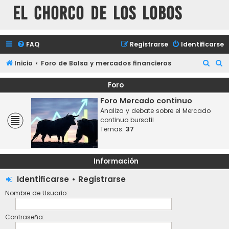
El chorco de los lobos
FAQ
Registrarse
Identificarse
B
B
Inicio
Foro de Bolsa y mercados financieros
u
u
Foro
s
s
Foro Mercado continuo
c
c
Analiza y debate sobre el Mercado
a
a
continuo bursatil
Temas:
37
r
r
Información
Identificarse
•
Registrarse
Nombre de Usuario:
Contraseña: