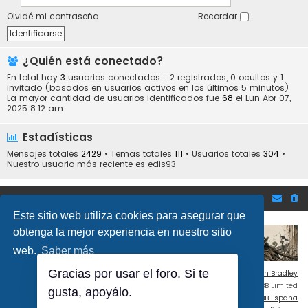
Olvidé mi contraseña
Recordar
¿Quién está conectado?
En total hay
3
usuarios conectados :: 2 registrados, 0 ocultos y 1
invitado (basados en usuarios activos en los últimos 5 minutos)
La mayor cantidad de usuarios identificados fue
68
el Lun Abr 07,
2025 8:12 am
Estadísticas
Mensajes totales
2429
• Temas totales
111
• Usuarios totales
304
•
Nuestro usuario más reciente es
edis93
Inicio
Foro de Bolsa y mercados financieros
Este sitio web utiliza cookies para asegurar que
obtenga la mejor experiencia en nuestro sitio
web.
Saber más
Gracias por usar el foro. Si te
Flat Style by
Ian Bradley
Desarrollado por
phpBB
® Forum Software © phpBB Limited
¡Lo entiendo!
gusta, apoyálo.
Traducción al español por
phpBB España