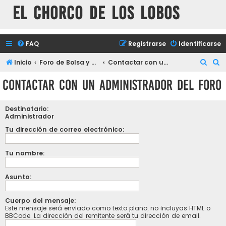
El chorco de los lobos
FAQ
Registrarse
Identificarse
B
B
Inicio
Foro de Bolsa y mercados financieros
Contactar con un Administrador del Foro
u
u
Contactar con un Administrador del Foro
s
s
c
c
Destinatario:
a
a
Administrador
r
r
Tu dirección de correo electrónico:
Tu nombre:
Asunto:
Cuerpo del mensaje:
Este mensaje será enviado como texto plano, no incluyas HTML o
BBCode. La dirección del remitente será tu dirección de email.