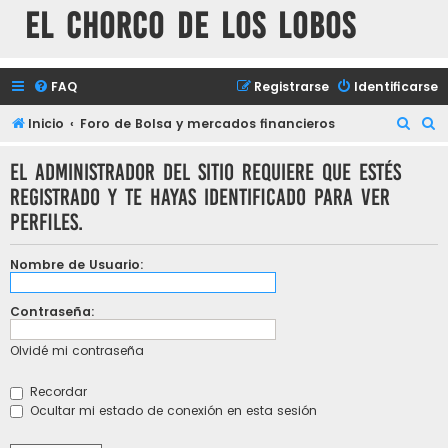
El chorco de los lobos
FAQ
Registrarse
Identificarse
B
B
Inicio
Foro de Bolsa y mercados financieros
u
u
El administrador del sitio requiere que estés
s
s
registrado y te hayas identificado para ver
c
c
perfiles.
a
a
r
r
Nombre de Usuario:
Contraseña:
Olvidé mi contraseña
Recordar
Ocultar mi estado de conexión en esta sesión