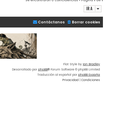
Se encontraron 0 coincidencias • Página
1
de
1
Ir a
Contáctanos
Borrar cookies
Flat Style by
Ian Bradley
Desarrollado por
phpBB
® Forum Software © phpBB Limited
Traducción al español por
phpBB España
Privacidad
|
Condiciones