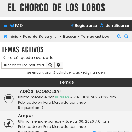
El chorco de los lobos
FAQ
Registrarse
Identificarse
B
B
Inicio
Foro de Bolsa y mercados financieros
Buscar
Temas activos
u
u
Temas activos
s
s
Ir a búsqueda avanzada
c
c
Buscar
Búsqueda avanzada
a
a
Se encontraron 2 coincidencias • Página
1
de
1
r
r
Temas
¡ADIÓS, ECOBOLSA!
Último mensaje por
suasen
«
Vie Jul 31, 2026 8:32 am
Publicado en
Foro Mercado continuo
Respuestas:
9
Amper
Último mensaje por
ece
«
Jue Jul 30, 2026 7:01 pm
Publicado en
Foro Mercado continuo
Respuestas:
126