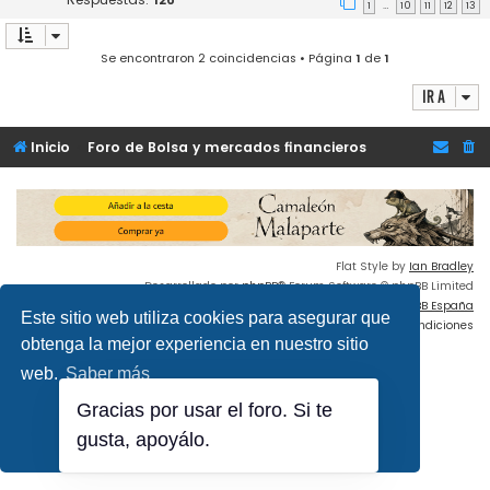
1
10
11
12
13
…
Se encontraron 2 coincidencias • Página
1
de
1
Ir a
Inicio
Foro de Bolsa y mercados financieros
Flat Style by
Ian Bradley
Desarrollado por
phpBB
® Forum Software © phpBB Limited
Traducción al español por
phpBB España
Este sitio web utiliza cookies para asegurar que
Privacidad
|
Condiciones
obtenga la mejor experiencia en nuestro sitio
web.
Saber más
Gracias por usar el foro. Si te
¡Lo entiendo!
gusta, apoyálo.