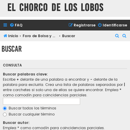
El chorco de los lobos
FAQ
Registrarse
Identificarse
B
B
Inicio
Foro de Bolsa y mercados financieros
Buscar
u
u
Buscar
s
s
c
c
CONSULTA
a
a
r
r
Buscar palabras clave:
Escribe
+
delante de una palabra a encontrar y
-
delante de la
palabra para excluirla. Crea una lista de palabras separadas por
|
entre corchetes si solo una de ellas se quiere encontrar. Emplea
*
como comodín para coincidencias parciales.
Buscar todos los términos
Buscar cualquier término
Buscar autor:
Emplea * como comodín para coincidencias parciales.