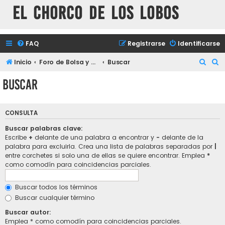
El chorco de los lobos
FAQ
Registrarse
Identificarse
B
B
Inicio
Foro de Bolsa y mercados financieros
Buscar
u
u
Buscar
s
s
c
c
CONSULTA
a
a
r
r
Buscar palabras clave:
Escribe
+
delante de una palabra a encontrar y
-
delante de la
palabra para excluirla. Crea una lista de palabras separadas por
|
entre corchetes si solo una de ellas se quiere encontrar. Emplea
*
como comodín para coincidencias parciales.
Buscar todos los términos
Buscar cualquier término
Buscar autor:
Emplea * como comodín para coincidencias parciales.