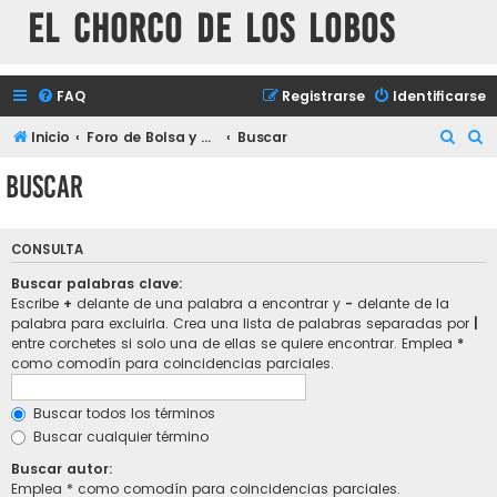
El chorco de los lobos
FAQ
Registrarse
Identificarse
B
B
Inicio
Foro de Bolsa y mercados financieros
Buscar
u
u
Buscar
s
s
c
c
CONSULTA
a
a
r
r
Buscar palabras clave:
Escribe
+
delante de una palabra a encontrar y
-
delante de la
palabra para excluirla. Crea una lista de palabras separadas por
|
entre corchetes si solo una de ellas se quiere encontrar. Emplea
*
como comodín para coincidencias parciales.
Buscar todos los términos
Buscar cualquier término
Buscar autor:
Emplea * como comodín para coincidencias parciales.