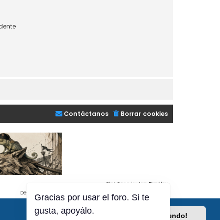
dente
Contáctanos
Borrar cookies
Flat Style by
Ian Bradley
Desarrollado por
phpBB
® Forum Software © phpBB Limited
Gracias por usar el foro. Si te
Traducción al español por
phpBB España
gusta, apoyálo.
Privacidad
|
Condiciones
¡Lo entiendo!