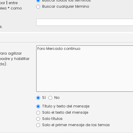
Buscar todos los términos
 por
|
entre
Buscar cualquier término
mplea
*
como
s.
ara agilizar
adre y habilitar
da).
Sí
No
Título y texto del mensaje
Solo el texto del mensaje
Solo títulos
Solo el primer mensaje de los temas