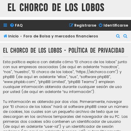
El chorco de los lobos
FAQ
Registrarse
Identificarse
B
B
Inicio
Foro de Bolsa y mercados financieros
u
u
El chorco de los lobos - Política de privacidad
s
s
c
c
Esta política explica con detalle cómo “El chorco de los lobos” junto
a
a
con sus empresas asociadas (de aquí en adelante “nosotros”,
“nos”, “nuestro”, “El chorco de los lobos”, “https://elchorco.com”) y
r
r
phpBB (de aquí en adelante “ellos”, “sus”, “software phpBB”,
“www.phpbb.com”, “phpBB Limited”, “phpBB Teams”) emplean
cualquier información obtenida durante cualquier sesión de uso
por usted (de aquí en adelante “su información”).
Tu información es obtenida por dos vías. Primeramente, navegar
por “El chorco de los lobos” hará al software phpBB crear un número
de cookies, las cuales son un pequeño archivo de texto que se
descargan en los archivos temporales del navegador de su PC. Las
primeras dos cookies sólo contienen un identificador de usuario
(de aquí en adelante “user-id”) y un identificador de sesión