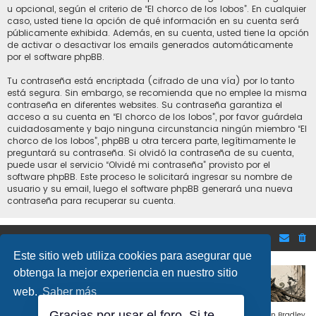
u opcional, según el criterio de “El chorco de los lobos”. En cualquier
caso, usted tiene la opción de qué información en su cuenta será
públicamente exhibida. Además, en su cuenta, usted tiene la opción
de activar o desactivar los emails generados automáticamente
por el software phpBB.
Tu contraseña está encriptada (cifrado de una vía) por lo tanto
está segura. Sin embargo, se recomienda que no emplee la misma
contraseña en diferentes websites. Su contraseña garantiza el
acceso a su cuenta en “El chorco de los lobos”, por favor guárdela
cuidadosamente y bajo ninguna circunstancia ningún miembro “El
chorco de los lobos”, phpBB u otra tercera parte, legítimamente le
preguntará su contraseña. Si olvidó la contraseña de su cuenta,
puede usar el servicio “Olvidé mi contraseña” provisto por el
software phpBB. Este proceso le solicitará ingresar su nombre de
usuario y su email, luego el software phpBB generará una nueva
contraseña para recuperar su cuenta.
Inicio
Foro de Bolsa y mercados financieros
Este sitio web utiliza cookies para asegurar que
obtenga la mejor experiencia en nuestro sitio
web.
Saber más
Gracias por usar el foro. Si te
Flat Style by
Ian Bradley