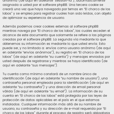
anónima (de aquí en adelante “session-id”), automáticamente
asignada a usted por el software phpBB. Una tercera cookie se
creará una vez que haya navegado por temas en “El chorco de los
lobos” y se emplea para registrar cuales han sido leídos, con objeto
de optimizar su experiencia de usuario.
Además podemos crear cookies externas al software phpBB
mientras navega por “El chorco de los lobos”, las cuales exceden el
alcance de este documento que solamente se refiere a las páginas
creadas por el software phpBB. La segunda vía mediante la que
obtenemos su información es mediante lo que usted envía. Esto
puede ser, y no limitado a: envíos como usuario anónimo (de aquí
en adelante “envíos anónimos”), su registro en “El chorco de los
lobos” (de aquí en adelante “su cuenta”) y mensajes enviados por
usted después de registrarse y mientras se haya identificado (de
aquí en adelante “sus mensajes”).
Tu cuenta como mínimo constará de un nombre único de
identificación (de aquí en adelante “su nombre de usuario”), una
contraseña personal empleada para la identificación (de aquí en
adelante “su contraseña”) y una dirección de email personal
válida (de aquí en adelante “su email”). La información de su
cuenta en “El chorco de los lobos” está protegida por las leyes de
protección de datos aplicables en el país en el que estamos
instalados. Cualquier información más allá de su nombre de
usuario, su contraseña y su dirección de e-mail requerida por “El
chorco de los lobos” durante el proceso de registro será obligatoria