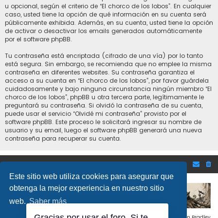
u opcional, según el criterio de “El chorco de los lobos”. En cualquier
caso, usted tiene la opción de qué información en su cuenta será
públicamente exhibida. Además, en su cuenta, usted tiene la opción
de activar o desactivar los emails generados automáticamente
por el software phpBB.
Tu contraseña está encriptada (cifrado de una vía) por lo tanto
está segura. Sin embargo, se recomienda que no emplee la misma
contraseña en diferentes websites. Su contraseña garantiza el
acceso a su cuenta en “El chorco de los lobos”, por favor guárdela
cuidadosamente y bajo ninguna circunstancia ningún miembro “El
chorco de los lobos”, phpBB u otra tercera parte, legítimamente le
preguntará su contraseña. Si olvidó la contraseña de su cuenta,
puede usar el servicio “Olvidé mi contraseña” provisto por el
software phpBB. Este proceso le solicitará ingresar su nombre de
usuario y su email, luego el software phpBB generará una nueva
contraseña para recuperar su cuenta.
Inicio
Foro de Bolsa y mercados financieros
Este sitio web utiliza cookies para asegurar que
obtenga la mejor experiencia en nuestro sitio
web.
Saber más
Gracias por usar el foro. Si te
Flat Style by
Ian Bradley