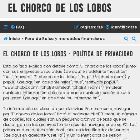
El chorco de los lobos
FAQ
Registrarse
Identificarse
B
B
Inicio
Foro de Bolsa y mercados financieros
u
u
El chorco de los lobos - Política de privacidad
s
s
c
c
Esta política explica con detalle cómo “El chorco de los lobos” junto
a
a
con sus empresas asociadas (de aquí en adelante “nosotros”,
“nos”, “nuestro”, “El chorco de los lobos”, “https://elchorco.com”) y
r
r
phpBB (de aquí en adelante “ellos”, “sus”, “software phpBB”,
“www.phpbb.com”, “phpBB Limited”, “phpBB Teams”) emplean
cualquier información obtenida durante cualquier sesión de uso
por usted (de aquí en adelante “su información”).
Tu información es obtenida por dos vías. Primeramente, navegar
por “El chorco de los lobos” hará al software phpBB crear un número
de cookies, las cuales son un pequeño archivo de texto que se
descargan en los archivos temporales del navegador de su PC. Las
primeras dos cookies sólo contienen un identificador de usuario
(de aquí en adelante “user-id”) y un identificador de sesión