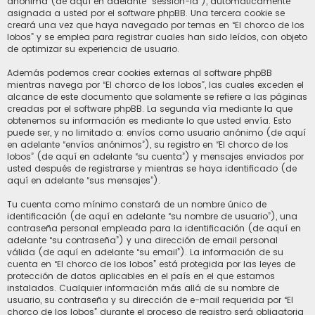
anónima (de aquí en adelante “session-id”), automáticamente
asignada a usted por el software phpBB. Una tercera cookie se
creará una vez que haya navegado por temas en “El chorco de los
lobos” y se emplea para registrar cuales han sido leídos, con objeto
de optimizar su experiencia de usuario.
Además podemos crear cookies externas al software phpBB
mientras navega por “El chorco de los lobos”, las cuales exceden el
alcance de este documento que solamente se refiere a las páginas
creadas por el software phpBB. La segunda vía mediante la que
obtenemos su información es mediante lo que usted envía. Esto
puede ser, y no limitado a: envíos como usuario anónimo (de aquí
en adelante “envíos anónimos”), su registro en “El chorco de los
lobos” (de aquí en adelante “su cuenta”) y mensajes enviados por
usted después de registrarse y mientras se haya identificado (de
aquí en adelante “sus mensajes”).
Tu cuenta como mínimo constará de un nombre único de
identificación (de aquí en adelante “su nombre de usuario”), una
contraseña personal empleada para la identificación (de aquí en
adelante “su contraseña”) y una dirección de email personal
válida (de aquí en adelante “su email”). La información de su
cuenta en “El chorco de los lobos” está protegida por las leyes de
protección de datos aplicables en el país en el que estamos
instalados. Cualquier información más allá de su nombre de
usuario, su contraseña y su dirección de e-mail requerida por “El
chorco de los lobos” durante el proceso de registro será obligatoria