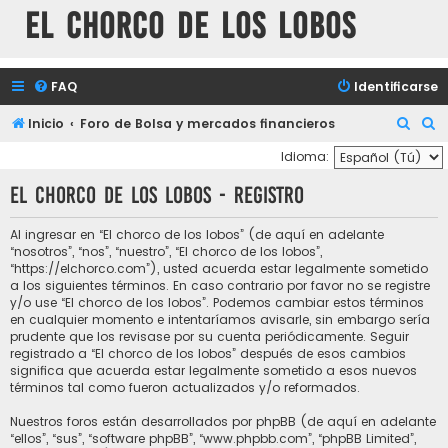
El chorco de los lobos
FAQ
Identificarse
B
B
Inicio
Foro de Bolsa y mercados financieros
u
u
Idioma:
s
s
El chorco de los lobos - Registro
c
c
a
a
Al ingresar en “El chorco de los lobos” (de aquí en adelante
“nosotros”, “nos”, “nuestro”, “El chorco de los lobos”,
r
r
“https://elchorco.com”), usted acuerda estar legalmente sometido
a los siguientes términos. En caso contrario por favor no se registre
y/o use “El chorco de los lobos”. Podemos cambiar estos términos
en cualquier momento e intentaríamos avisarle, sin embargo sería
prudente que los revisase por su cuenta periódicamente. Seguir
registrado a “El chorco de los lobos” después de esos cambios
significa que acuerda estar legalmente sometido a esos nuevos
términos tal como fueron actualizados y/o reformados.
Nuestros foros están desarrollados por phpBB (de aquí en adelante
“ellos”, “sus”, “software phpBB”, “www.phpbb.com”, “phpBB Limited”,