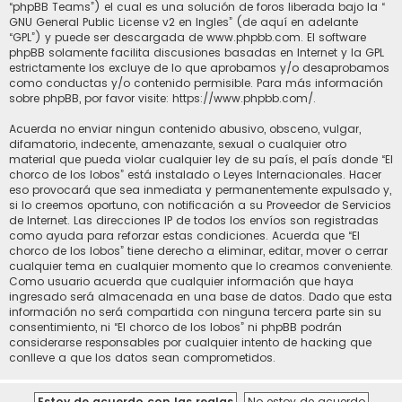
“phpBB Teams”) el cual es una solución de foros liberada bajo la “
GNU General Public License v2 en Ingles
” (de aquí en adelante
“GPL”) y puede ser descargada de
www.phpbb.com
. El software
phpBB solamente facilita discusiones basadas en Internet y la GPL
estrictamente los excluye de lo que aprobamos y/o desaprobamos
como conductas y/o contenido permisible. Para más información
sobre phpBB, por favor visite:
https://www.phpbb.com/
.
Acuerda no enviar ningun contenido abusivo, obsceno, vulgar,
difamatorio, indecente, amenazante, sexual o cualquier otro
material que pueda violar cualquier ley de su país, el país donde “El
chorco de los lobos” está instalado o Leyes Internacionales. Hacer
eso provocará que sea inmediata y permanentemente expulsado y,
si lo creemos oportuno, con notificación a su Proveedor de Servicios
de Internet. Las direcciones IP de todos los envíos son registradas
como ayuda para reforzar estas condiciones. Acuerda que “El
chorco de los lobos” tiene derecho a eliminar, editar, mover o cerrar
cualquier tema en cualquier momento que lo creamos conveniente.
Como usuario acuerda que cualquier información que haya
ingresado será almacenada en una base de datos. Dado que esta
información no será compartida con ninguna tercera parte sin su
consentimiento, ni “El chorco de los lobos” ni phpBB podrán
considerarse responsables por cualquier intento de hacking que
conlleve a que los datos sean comprometidos.