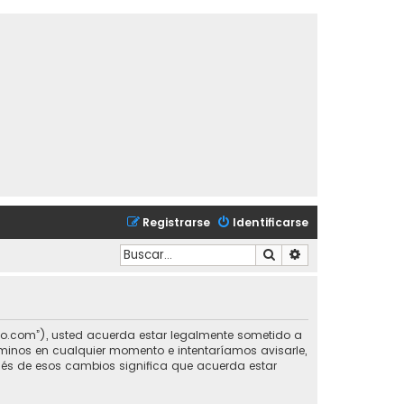
Registrarse
Identificarse
Buscar
Búsqueda avanzad
chorco.com”), usted acuerda estar legalmente sometido a
érminos en cualquier momento e intentaríamos avisarle,
pués de esos cambios significa que acuerda estar