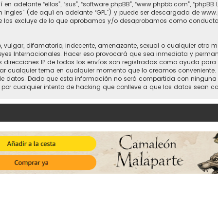
 en adelante “ellos”, “sus”, “software phpBB”, “www.phpbb.com”, “phpBB 
n Ingles
” (de aquí en adelante “GPL”) y puede ser descargada de
www.
nte los excluye de lo que aprobamos y/o desaprobamos como conducta
vulgar, difamatorio, indecente, amenazante, sexual o cualquier otro mat
 Leyes Internacionales. Hacer eso provocará que sea inmediata y perma
 Las direcciones IP de todos los envíos son registradas como ayuda para
 cerrar cualquier tema en cualquier momento que lo creamos convenient
atos. Dado que esta información no será compartida con ninguna terc
 por cualquier intento de hacking que conlleve a que los datos sean 