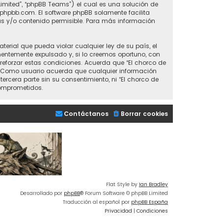
Limited”, “phpBB Teams”) el cual es una solución de
phpbb.com
. El software phpBB solamente facilita
s y/o contenido permisible. Para más información
erial que pueda violar cualquier ley de su país, el
nentemente expulsado y, si lo creemos oportuno, con
 reforzar estas condiciones. Acuerda que “El chorco de
e. Como usuario acuerda que cualquier información
era parte sin su consentimiento, ni “El chorco de
comprometidos.
Contáctanos
Borrar cookies
Flat Style by
Ian Bradley
Desarrollado por
phpBB
® Forum Software © phpBB Limited
Traducción al español por
phpBB España
Privacidad
|
Condiciones