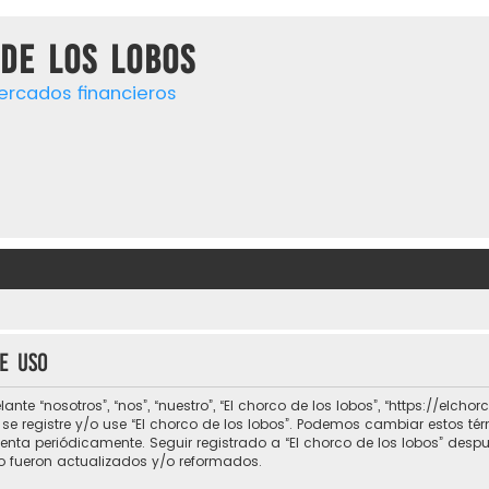
de los lobos
ercados financieros
e uso
lante “nosotros”, “nos”, “nuestro”, “El chorco de los lobos”, “https://el
o se registre y/o use “El chorco de los lobos”. Podemos cambiar estos t
uenta periódicamente. Seguir registrado a “El chorco de los lobos” des
 fueron actualizados y/o reformados.