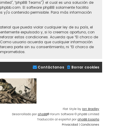
Limited”, “phpBB Teams”) el cual es una solución de
phpbb.com
. El software phpBB solamente facilita
s y/o contenido permisible. Para más información
erial que pueda violar cualquier ley de su país, el
nentemente expulsado y, si lo creemos oportuno, con
 reforzar estas condiciones. Acuerda que “El chorco de
e. Como usuario acuerda que cualquier información
era parte sin su consentimiento, ni “El chorco de
comprometidos.
Contáctanos
Borrar cookies
Flat Style by
Ian Bradley
Desarrollado por
phpBB
® Forum Software © phpBB Limited
Traducción al español por
phpBB España
Privacidad
|
Condiciones