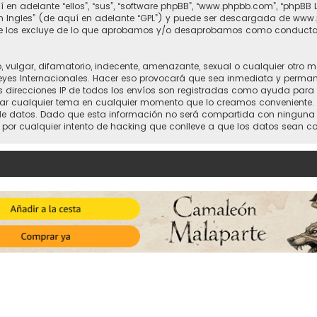
 en adelante “ellos”, “sus”, “software phpBB”, “www.phpbb.com”, “phpBB 
n Ingles
” (de aquí en adelante “GPL”) y puede ser descargada de
www.
nte los excluye de lo que aprobamos y/o desaprobamos como conducta
vulgar, difamatorio, indecente, amenazante, sexual o cualquier otro mat
 Leyes Internacionales. Hacer eso provocará que sea inmediata y perma
 Las direcciones IP de todos los envíos son registradas como ayuda para
 cerrar cualquier tema en cualquier momento que lo creamos convenient
atos. Dado que esta información no será compartida con ninguna terc
 por cualquier intento de hacking que conlleve a que los datos sean 