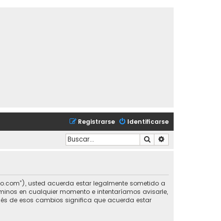
Registrarse
Identificarse
Buscar
Búsqueda avanzad
chorco.com”), usted acuerda estar legalmente sometido a
érminos en cualquier momento e intentaríamos avisarle,
pués de esos cambios significa que acuerda estar