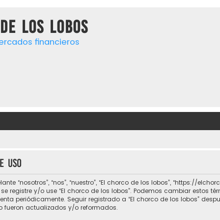
de los lobos
ercados financieros
e uso
lante “nosotros”, “nos”, “nuestro”, “El chorco de los lobos”, “https://el
o se registre y/o use “El chorco de los lobos”. Podemos cambiar estos t
uenta periódicamente. Seguir registrado a “El chorco de los lobos” des
 fueron actualizados y/o reformados.