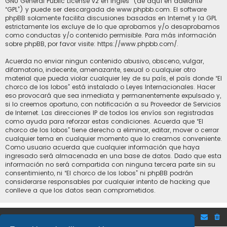
GNU General Public License v2 en Ingles
” (de aquí en adelante
“GPL”) y puede ser descargada de
www.phpbb.com
. El software
phpBB solamente facilita discusiones basadas en Internet y la GPL
estrictamente los excluye de lo que aprobamos y/o desaprobamos
como conductas y/o contenido permisible. Para más información
sobre phpBB, por favor visite:
https://www.phpbb.com/
.
Acuerda no enviar ningun contenido abusivo, obsceno, vulgar,
difamatorio, indecente, amenazante, sexual o cualquier otro
material que pueda violar cualquier ley de su país, el país donde “El
chorco de los lobos” está instalado o Leyes Internacionales. Hacer
eso provocará que sea inmediata y permanentemente expulsado y,
si lo creemos oportuno, con notificación a su Proveedor de Servicios
de Internet. Las direcciones IP de todos los envíos son registradas
como ayuda para reforzar estas condiciones. Acuerda que “El
chorco de los lobos” tiene derecho a eliminar, editar, mover o cerrar
cualquier tema en cualquier momento que lo creamos conveniente.
Como usuario acuerda que cualquier información que haya
ingresado será almacenada en una base de datos. Dado que esta
información no será compartida con ninguna tercera parte sin su
consentimiento, ni “El chorco de los lobos” ni phpBB podrán
considerarse responsables por cualquier intento de hacking que
conlleve a que los datos sean comprometidos.
Inicio
Foro de Bolsa y mercados financieros