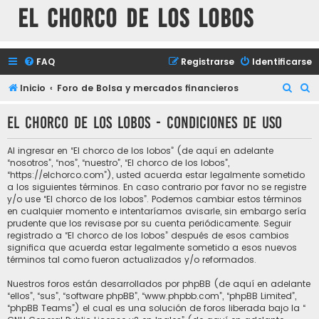
El chorco de los lobos
FAQ
Registrarse
Identificarse
B
B
Inicio
Foro de Bolsa y mercados financieros
u
u
El chorco de los lobos - Condiciones de uso
s
s
c
c
Al ingresar en “El chorco de los lobos” (de aquí en adelante
a
a
“nosotros”, “nos”, “nuestro”, “El chorco de los lobos”,
“https://elchorco.com”), usted acuerda estar legalmente sometido
r
r
a los siguientes términos. En caso contrario por favor no se registre
y/o use “El chorco de los lobos”. Podemos cambiar estos términos
en cualquier momento e intentaríamos avisarle, sin embargo sería
prudente que los revisase por su cuenta periódicamente. Seguir
registrado a “El chorco de los lobos” después de esos cambios
significa que acuerda estar legalmente sometido a esos nuevos
términos tal como fueron actualizados y/o reformados.
Nuestros foros están desarrollados por phpBB (de aquí en adelante
“ellos”, “sus”, “software phpBB”, “www.phpbb.com”, “phpBB Limited”,
“phpBB Teams”) el cual es una solución de foros liberada bajo la “