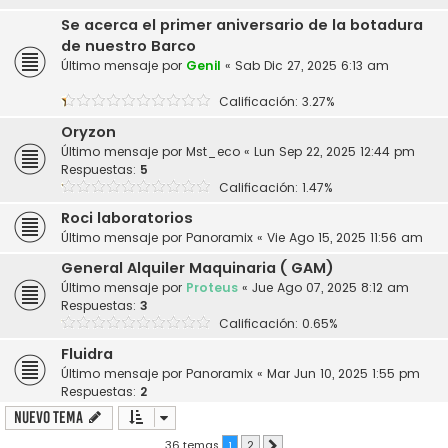
Se acerca el primer aniversario de la botadura
de nuestro Barco
Último mensaje por
Genil
«
Sab Dic 27, 2025 6:13 am
Calificación: 3.27%
Oryzon
Último mensaje por
Mst_eco
«
Lun Sep 22, 2025 12:44 pm
Respuestas:
5
Calificación: 1.47%
Roci laboratorios
Último mensaje por
Panoramix
«
Vie Ago 15, 2025 11:56 am
General Alquiler Maquinaria ( GAM)
Último mensaje por
Proteus
«
Jue Ago 07, 2025 8:12 am
Respuestas:
3
Calificación: 0.65%
Fluidra
Último mensaje por
Panoramix
«
Mar Jun 10, 2025 1:55 pm
Respuestas:
2
Nuevo Tema
36 temas
1
2
Siguiente