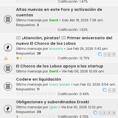
Calificación: 1.47%
Altas nuevas en este Foro y activación de
cuentas
Último mensaje por
Genil
«
Sab Abr 18, 2026 7:38 am
Respuestas:
3
Calificación: 1.63%
🏴‍☠️ ¡Atención, piratas! 🏴‍☠️ Primer aniversario del
nuevo El Chorco de los Lobos
Último mensaje por
brooms
«
Jue Feb 26, 2026 11:42 pm
Respuestas:
28
1
2
3
Calificación: 12.75%
El Chorco de los Lobos apoya a las startup
Último mensaje por
Genil
«
Vie Feb 06, 2026 10:09 am
Codere en liquidación
Último mensaje por
marc bolan
«
Lun Feb 02, 2026 9:54 am
Respuestas:
11
1
2
Calificación: 0.49%
Obligaciones y subordinadas Eroski
Último mensaje por
rglar
«
Vie Ene 30, 2026 12:02 pm
Respuestas:
39
1
2
3
4
Calificación: 3.76%