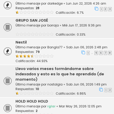
Último mensaje por
darkedge
«
Lun Jun 22, 2026 4:26 am
Respuestas:
28
1
2
3
Calificación: 6.7%
GRUPO SAN JOSÉ
Último mensaje por
borraja
«
Mié Jun 17, 2026 9:36 pm
Calificación: 0.33%
Nextil
Último mensaje por
Bangla77
«
Sab Jun 06, 2026 2:48 pm
Respuestas:
79
1
5
6
7
8
…
Calificación: 44.93%
Llevo varios meses formándome sobre
indexados y esto es lo que he aprendido (de
momento)
Último mensaje por
nostalgia
«
Sab Jun 06, 2026 1:49 pm
Respuestas:
10
1
2
Calificación: 6.86%
HOLD HOLD HOLD
Último mensaje por
rglar
«
Mar May 26, 2026 12:05 pm
Respuestas:
2