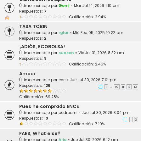
Último mensaje por
Genil
«
Mar Jul 14, 2026 1:10 pm
Respuestas:
7
Calificación: 2.94%
TASA TOBIN
Último mensaje por
rglar
«
Mié Feb 05, 2025 10:22 am
Respuestas:
2
¡ADIÓS, ECOBOLSA!
Último mensaje por
suasen
«
Vie Jul 31, 2026 8:32 am
Respuestas:
9
Calificación: 2.45%
Amper
Último mensaje por
ece
«
Jue Jul 30, 2026 7:01 pm
Respuestas:
126
1
10
11
12
13
…
Calificación: 69.28%
Pues he comprado ENCE
Último mensaje por
pedroarni
«
Jue Jul 30, 2026 3:04 pm
Respuestas:
19
1
2
Calificación: 7.19%
FAES, What else?
Último mensaje por
Arjo
«
Jue Jul 30, 2026 6:12 am