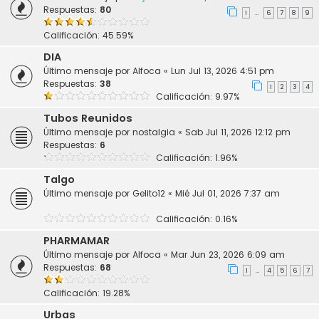
Respuestas:
80
1
6
7
8
9
…
Calificación: 45.59%
DIA
Último mensaje por
Alfoca
«
Lun Jul 13, 2026 4:51 pm
Respuestas:
38
1
2
3
4
Calificación: 9.97%
Tubos Reunidos
Último mensaje por
nostalgia
«
Sab Jul 11, 2026 12:12 pm
Respuestas:
6
Calificación: 1.96%
Talgo
Último mensaje por
Gelito12
«
Mié Jul 01, 2026 7:37 am
Calificación: 0.16%
PHARMAMAR
Último mensaje por
Alfoca
«
Mar Jun 23, 2026 6:09 am
Respuestas:
68
1
4
5
6
7
…
Calificación: 19.28%
Urbas