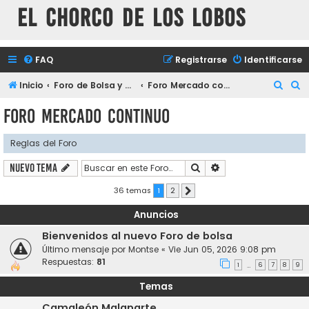
El chorco de los lobos
FAQ
Registrarse
Identificarse
B
B
Inicio
Foro de Bolsa y mercados financieros
Foro Mercado continuo
u
u
Foro Mercado continuo
s
s
c
c
Reglas del Foro
a
a
Buscar
Búsqueda avanzada
Nuevo Tema
r
r
36 temas
1
2
Siguiente
Anuncios
Bienvenidos al nuevo Foro de bolsa
Último mensaje por
Montse
«
Vie Jun 05, 2026 9:08 pm
Respuestas:
81
1
6
7
8
9
…
Temas
Camaleón Malaparte